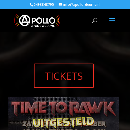
0493848795
info@apollo-deurne.nl
TICKETS