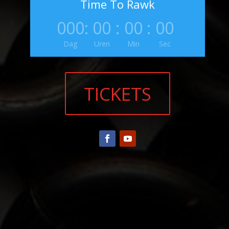
Time To Rawk
000
:
00
:
00
:
00
Dag
Uren
Min
Sec
TICKETS