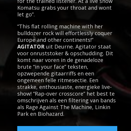
for the trained listener. At a live show
Komatsu grabs your throat and wont
let go”.
“This flat rolling machine with her
bulldozer rock will effortlessly coquer
Europe and other continents!”
AGITATOR
uit Deurne. Agitator staat
voor onruststoker & opschudding. Dit
komt naar voren in de genadeloze
brute “in your face” teksten,
opzwepende gitaarriffs en een
ongemeen felle ritmesectie. Een
strakke, enthousiaste, energieke live-
show! “Rap-over crosscore” het best te
omschrijven als een filtering van bands
als Rage Against The Machine, Linkin
Park en Biohazard.